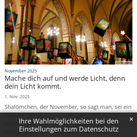
© Pfarrarchiv
:
November 2025
Mache dich auf und werde Licht, denn
dein Licht kommt.
1. Nov. 2025
Shalömchen, der November, so sagt man, sei ein
dunkler Monat. Das stimmt, das Wetter wird
✕
Ihre Wahlmöglichkeiten bei den
ungemütlicher, usseliger – wie Nebel breitet sich
Einstellungen zum Datenschutz
eine gedrückte Stimmung aus. Und doch ist