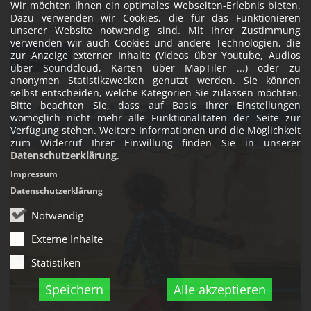
gerade der November auch lichtvoll. Ein Monat
Wir möchten Ihnen ein optimales Webseiten-Erlebnis bieten.
Dazu verwenden wir Cookies, die für das Funktionieren
voller Gegensätze.
unserer Website notwendig sind. Mit Ihrer Zustimmung
verwenden wir auch Cookies und andere Technologien, die
mehr +
zur Anzeige externer Inhalte (Videos über Youtube, Audios
über Soundcloud, Karten über MapTiler ...) oder zu
anonymen Statistikzwecken genutzt werden. Sie können
selbst entscheiden, welche Kategorien Sie zulassen möchten.
Bitte beachten Sie, dass auf Basis Ihrer Einstellungen
womöglich nicht mehr alle Funktionalitäten der Seite zur
Verfügung stehen. Weitere Informationen und die Möglichkeit
zum Widerruf Ihrer Einwillung finden Sie in unserer
Datenschutzerklärung
.
Impressum
Datenschutzerklärung
Notwendig
Externe Inhalte
Statistiken
Speichern
Alle akzeptieren