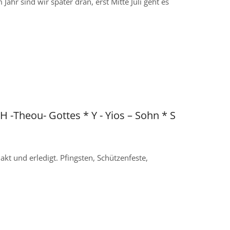
ahr sind wir später dran, erst Mitte Juli geht es
TH -Theou- Gottes * Y - Yios – Sohn * S
 und erledigt. Pfingsten, Schützenfeste,