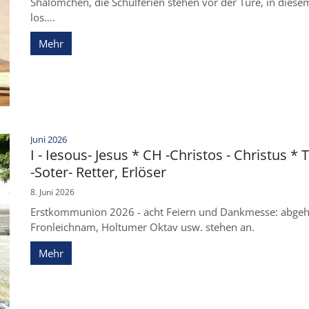
Shalömchen, die Schulferien stehen vor der Türe, in diesem J
los….
Mehr
:
Juni 2026
I - Iesous- Jesus * CH -Christos - Christus * 
-Soter- Retter, Erlöser
8. Juni 2026
Erstkommunion 2026 - acht Feiern und Dankmesse: abgehakt
Fronleichnam, Holtumer Oktav usw. stehen an.
Mehr