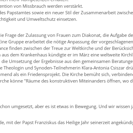
ention von Missbrauch werden verstärkt.
des Papstamtes sowie ein neuer Stil der Zusammenarbeit zwische
rechtigkeit und Umweltschutz einsetzen.
ie Frage der Zulassung von Frauen zum Diakonat, die Aufgabe der 
Eine Gruppe erarbeitet die nötige Anpassung der vorgeschlagene
ce finden zwischen der Treue zur Weltkirche und der Berücksich
 aus dem Krankenhaus kündigte er im März eine weltweite Kirchl
d die Umsetzung der Ergebnisse aus den gemeinsamen Beratungen 
 Theologin und Synoden-Teilnehmerin Klara-Antonia Csiszar drück
mend als ein Friedensprojekt. Die Kirche bemüht sich, verbindend
rche könne "Räume des konstruktiven Miteinanders öffnen, wo die 
r schon umgesetzt, aber es ist etwas in Bewegung. Und wir wissen
de, mit der Papst Franziskus das Heilige Jahr seinerzeit angekündi