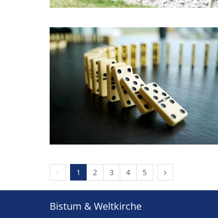
Vorherige Seite
Nächste Seite
1
2
3
4
5
Bistum & Weltkirche