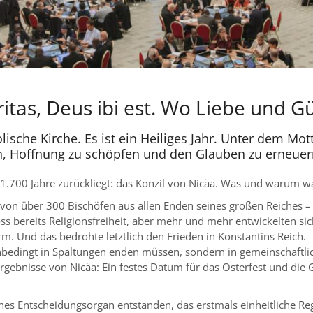
ritas, Deus ibi est. Wo Liebe und Güt
lische Kirche. Es ist ein Heiliges Jahr. Unter dem Mot
, Hoffnung zu schöpfen und den Glauben zu erneuer
 1.700 Jahre zurückliegt: das Konzil von Nicäa. Was und warum wa
von über 300 Bischöfen aus allen Enden seines großen Reiches – 
s bereits Religionsfreiheit, aber mehr und mehr entwickelten s
rm. Und das bedrohte letztlich den Frieden in Konstantins Reich.
t unbedingt in Spaltungen enden müssen, sondern in gemeinschaftl
gebnisse von Nicäa: Ein festes Datum für das Osterfest und die 
ches Entscheidungsorgan entstanden, das erstmals einheitliche Re