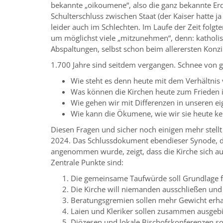
bekannte „oikoumene“, also die ganz bekannte Erde
Schulterschluss zwischen Staat (der Kaiser hatte j
leider auch im Schlechten. Im Laufe der Zeit folg
um möglichst viele „mitzunehmen“, denn: katholis
Abspaltungen, selbst schon beim allerersten Konzi
1.700 Jahre sind seitdem vergangen. Schnee von ge
Wie steht es denn heute mit dem Verhältnis 
Was können die Kirchen heute zum Frieden 
Wie gehen wir mit Differenzen in unseren ei
Wie kann die Ökumene, wie wir sie heute kenn
Diesen Fragen und sicher noch einigen mehr stellt 
2024. Das Schlussdokument ebendieser Synode, das
angenommen wurde, zeigt, dass die Kirche sich auf
Zentrale Punkte sind:
Die gemeinsame Taufwürde soll Grundlage 
Die Kirche will niemanden ausschließen und
Beratungsgremien sollen mehr Gewicht erh
Laien und Kleriker sollen zusammen ausgebi
Diözesen und lokale Bischofskonferenzen s