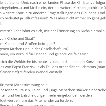
, aufstellte. Und: nach einer landen Phase der Christenverfolgun
a eingeladen…) und Kirche ein, der die weitere Kirchengeschichte 
ten weitere Konzile zu anderen Fragestellungen des Glaubens. Und
ch bedeutet ja „allumfassend“. Was aber nicht immer so ganz ge
l.
stern? Oder lohnt es sich, mit der Erinnerung an Nicäa einmal a
von Kirche und Staat?
im Kleinen und Großen beitragen?
genen Kirchen und in der Gesellschaft um?
en, ein Vorbild für Frieden und gelebte Vielfalt sein?
sich die Weltkirche bis heute - zuletzt nicht in einem Konzil, s
 von Papst Franziskus als Teil des ordentlichen Lehramts (man b
 einen tiefgreifenden Wandel einstellt.
für mehr Mitbestimmung sein.
 besonders Frauen, Laien und junge Menschen stärker einbeziehe
alten und bei Entscheidungen mehr eingebunden werden
ldet werden, um das Miteinander zu fördern.
ollen mehr Kompetenzen erhalten.