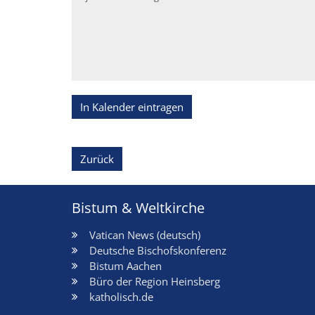
In Kalender eintragen
Zurück
Bistum & Weltkirche
Vatican News (deutsch)
Deutsche Bischofskonferenz
Bistum Aachen
Büro der Region Heinsberg
katholisch.de