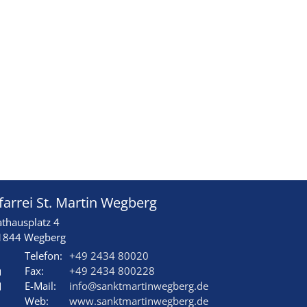
farrei St. Martin Wegberg
athausplatz 4
1844
Wegberg
Telefon:
+49 2434 80020
Fax:
+49 2434 800228
E-Mail:
info@sanktmartinwegberg.de
Web:
www.sanktmartinwegberg.de