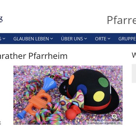
Pfarr
S
GLAUBEN LEBEN
ÜBER UNS
ORTE
GRUPPE
nrather Pfarrheim
W
ß
© anncapictures_pixabay_pbs