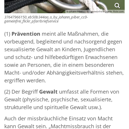
© Johann Piber / cc0 – gemeinfrei / Quelle: flickr.com
37647966150_eb50b344aa_o_by_johann_piber_cc0-
gemeinfrei_flickr_pfarrbriefservice
(1)
Prävention
meint alle Maßnahmen, die
vorbeugend, begleitend und nachsorgend gegen
sexualisierte Gewalt an Kindern, Jugendlichen
und schutz- und hilfebedürftigen Erwachsenen
sowie an Personen, die in einem besonderen
Macht- und/oder Abhängigkeitsverhältnis stehen,
ergriffen werden.
(2) Der Begriff
Gewalt
umfasst alle Formen von
Gewalt (physische, psychische, sexualisierte,
strukturelle und spirituelle Gewalt usw.).
Auch der missbräuchliche Einsatz von Macht
kann Gewalt sein. „Machtmissbrauch ist der