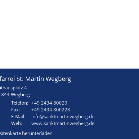
farrei St. Martin Wegberg
athausplatz 4
1844
Wegberg
Telefon:
+49 2434 80020
Fax:
+49 2434 800228
E-Mail:
info@sanktmartinwegberg.de
Web:
www.sanktmartinwegberg.de
isitenkarte herunterladen