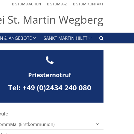
BISTUM AACHEN
BISTUM A-Z
BISTUM KONTAKT
ei St. Martin Wegberg
N & ANGEBOTE
SANKT MARTIN HILFT
Priesternotruf
Tel: +49 (0)2434 240 080
aufe
ommMa! (Erstkommunion)