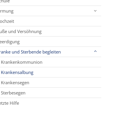
chule
irmung
ochzeit
uße und Versöhnung
eerdigung
ranke und Sterbende begleiten
Krankenkommunion
Krankensalbung
Krankensegen
Sterbesegen
etzte Hilfe