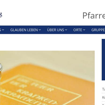
Pfarr
S
GLAUBEN LEBEN
ÜBER UNS
ORTE
GRUPPE
T
K