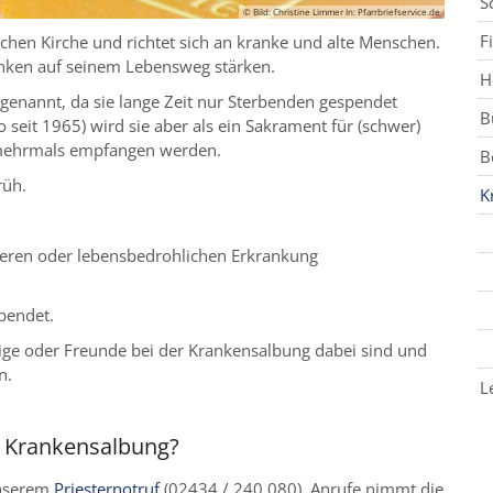
S
© Bild: Christine Limmer In: Pfarrbriefservice.de
F
chen Kirche und richtet sich an kranke und alte Menschen.
anken auf seinem Lebensweg stärken.
H
 genannt, da sie lange Zeit nur Sterbenden gespendet
B
 seit 1965) wird sie aber als ein Sakrament für (schwer)
 mehrmals empfangen werden.
B
rüh.
K
weren oder lebensbedrohlichen Erkrankung
pendet.
ige oder Freunde bei der Krankensalbung dabei sind und
n.
L
ie Krankensalbung?
unserem
Priesternotruf
(02434 / 240 080). Anrufe nimmt die