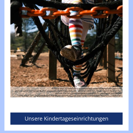
© Foto von <a href=https://unsplash.com/@taylorheeryphoto?
utm_source=unsplash&utm_medium=referral&utm_content=creditCopyText>Taylor Heery</a>
auf <a href=https://unsplash.com/de/fotos/He0KxLCVkXM?
utm_source=unsplash&utm_medium=referral&utm_content=creditCopyText>Unsplash</a>
Unsere Kindertageseinrichtungen