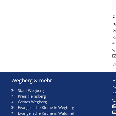
P
P
G
R
4
V
Wegberg & mehr
P
R
Stadt Wegberg
4
Kreis Heinsberg
Caritas Wegberg
Evangelische Kirche in Wegberg
Evangelische Kirche in Waldniel