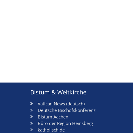
Bistum & Weltkirche
Vatican News (deutsch)
Deutsche Bischofskonferenz
Bistum Aachen
Büro der Region Heinsberg
katholisch.de