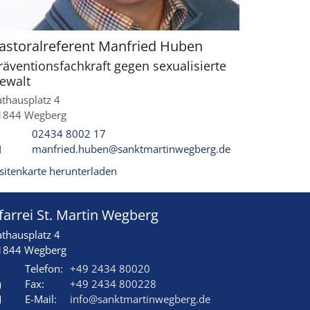
astoralreferent
Manfried
Huben
räventionsfachkraft gegen sexualisierte
ewalt
athausplatz 4
1844
Wegberg
02434 8002 17
manfried.huben@sanktmartinwegberg.de
isitenkarte herunterladen
farrei St. Martin Wegberg
athausplatz 4
1844
Wegberg
Telefon:
+49 2434 80020
Fax:
+49 2434 800228
E-Mail:
info@sanktmartinwegberg.de