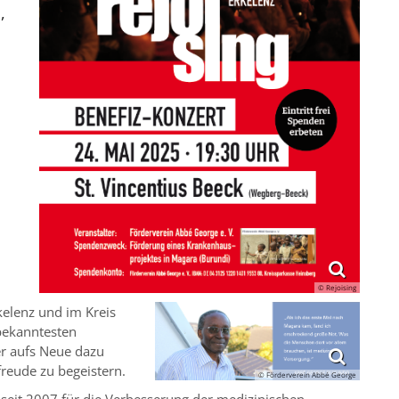
,
h
© Rejoising
rkelenz und im Kreis
bekanntesten
er aufs Neue dazu
reude zu begeistern.
© Förderverein Abbé George