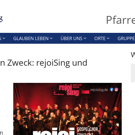
Pfarr
S
GLAUBEN LEBEN
ÜBER UNS
ORTE
GRUPPE
W
 Zweck: rejoiSing und
an