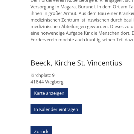
Der Förderverein Abbé George e. V. engagiert sich
Versorgung in Magara, Burundi. In dem Ort am Ta
ihnen in großer Armut. Aus dem Bau einer Kranke
medizinischen Zentrum ist inzwischen durch baul
medizinischen Abteilungen geworden. Dieses zu unt
eine notwendige Aufgabe für die Menschen dort. Da
Förderverein möchte auch künftig seinen Teil dazu
Beeck, Kirche St. Vincentius
Kirchplatz 9
41844
Wegberg
Karte anzeigen
In Kalender eintragen
Zurück