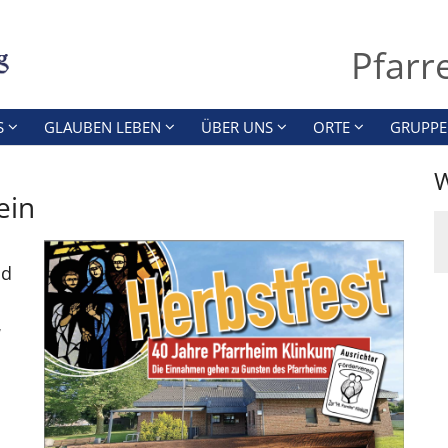
Pfarr
S
GLAUBEN LEBEN
ÜBER UNS
ORTE
GRUPPE
W
ein
nd
,