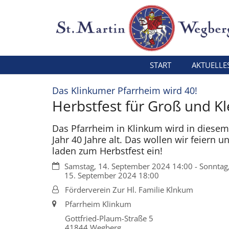
Zum Inhalt springen
START
AKTUELLE
:
Das Klinkumer Pfarrheim wird 40!
Herbstfest für Groß und Kl
Das Pfarrheim in Klinkum wird in diesem
Jahr 40 Jahre alt. Das wollen wir feiern u
laden zum Herbstfest ein!
Datum:
Samstag, 14. September 2024 14:00 - Sonntag
15. September 2024 18:00
Von:
Förderverein Zur Hl. Familie Klnkum
Ort:
Pfarrheim Klinkum
Gottfried-Plaum-Straße 5
41844
Wegberg