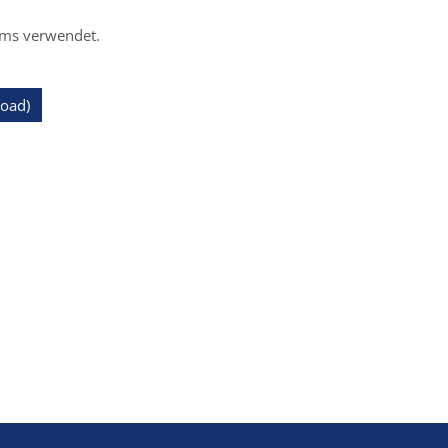
ims verwendet.
load)