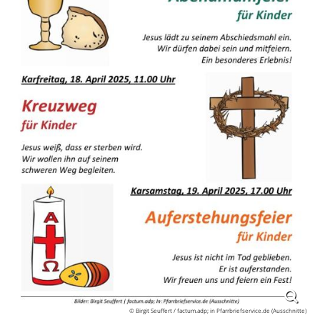
© Birgit Seuffert / factum.adp; in Pfarrbriefservice.de (Ausschnitte)