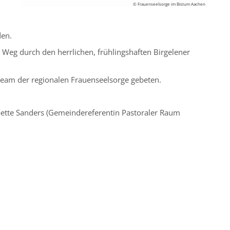
© Frauenseelsorge im Bistum Aachen
den.
 Weg durch den herrlichen, frühlingshaften Birgelener
am der regionalen Frauenseelsorge gebeten.
bette Sanders (Gemeindereferentin Pastoraler Raum