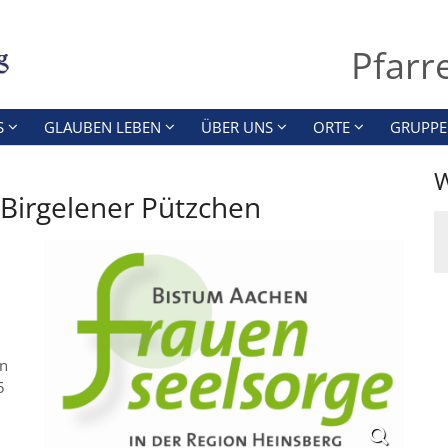
Pfarr
S
GLAUBEN LEBEN
ÜBER UNS
ORTE
GRUPPE
W
Birgelener Pützchen
en
5