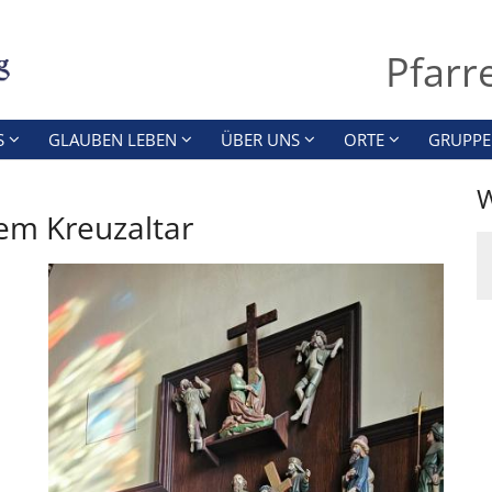
Pfarr
S
GLAUBEN LEBEN
ÜBER UNS
ORTE
GRUPPE
W
em Kreuzaltar