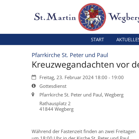
Zum Inhalt springen
START
AKTUELLE
:
Pfarrkirche St. Peter und Paul
Kreuzwegandachten vor d
Datum:
Freitag, 23. Februar 2024 18:00 - 19:00
Art bzw. Nummer:
Gottesdienst
Ort:
Pfarrkirche St. Peter und Paul, Wegberg
Rathausplatz 2
41844
Wegberg
Während der Fastenzeit finden an zwei Freitagen
um 18:00 Uhr in der Kirche St. Peter und Paul