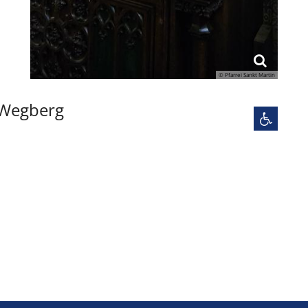
© Pfarrei Sankt Martin
, Wegberg