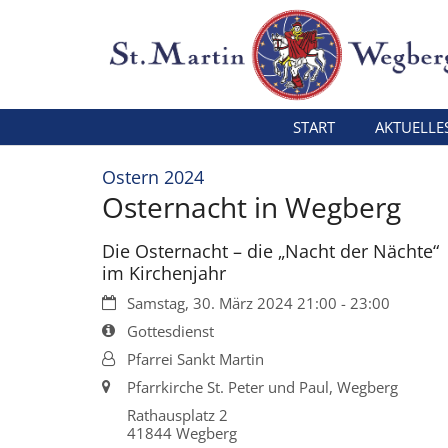
Zum Inhalt springen
START
AKTUELLE
:
Ostern 2024
Osternacht in Wegberg
Die Osternacht – die „Nacht der Nächte“
im Kirchenjahr
Datum:
Samstag, 30. März 2024 21:00 - 23:00
Art bzw. Nummer:
Gottesdienst
Von:
Pfarrei Sankt Martin
Ort:
Pfarrkirche St. Peter und Paul, Wegberg
Rathausplatz 2
41844
Wegberg