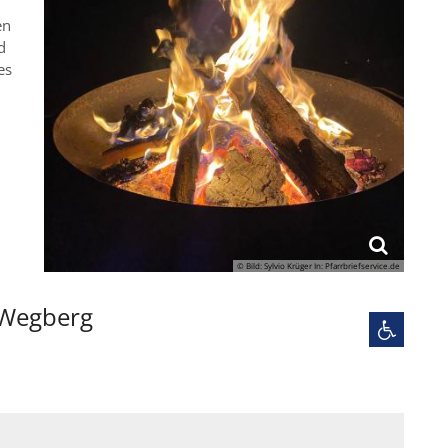
en
d
es
© Bild: Sylvio Krüger In: Pfarrbriefservice.de
, Wegberg