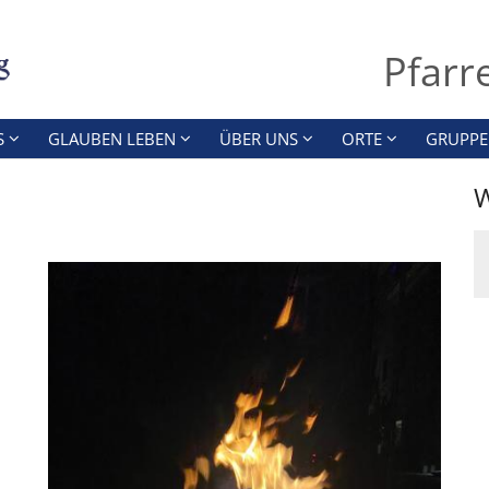
Pfarr
S
GLAUBEN LEBEN
ÜBER UNS
ORTE
GRUPPE
W