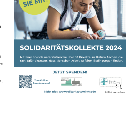
n
t
en
n,
© Bistum Aachen