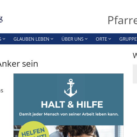
Pfarr
S
GLAUBEN LEBEN
ÜBER UNS
ORTE
GRUPPE
W
Anker sein
as