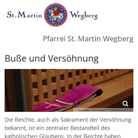
Zum Inhalt springen
Pfarrei St. Martin Wegberg
Buße und Versöhnung
© Bild: Markus Weinländer In: Pfarrbriefservice.de
Die Beichte, auch als Sakrament der Versöhnung
bekannt, ist ein zentraler Bestandteil des
katholischen Glaubens. In der Beichte haben