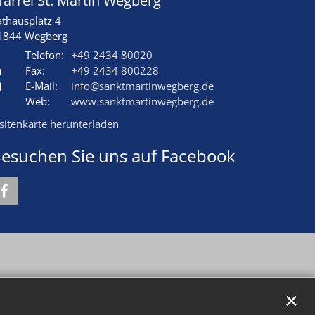
farrei St. Martin Wegberg
athausplatz 4
1844
Wegberg
Telefon:
+49 2434 80020
Fax:
+49 2434 800228
E-Mail:
info@sanktmartinwegberg.de
Web:
www.sanktmartinwegberg.de
isitenkarte herunterladen
esuchen Sie uns auf Facebook
✕