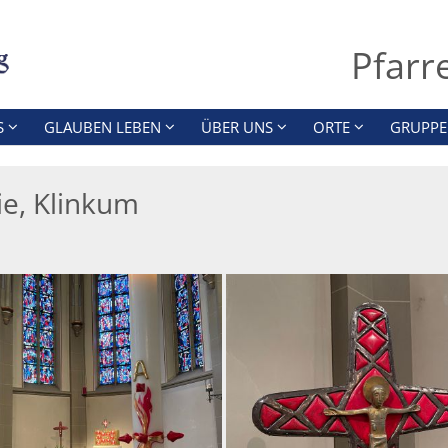
Pfarr
S
GLAUBEN LEBEN
ÜBER UNS
ORTE
GRUPPE
ie, Klinkum