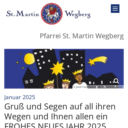
Zum Inhalt springen
Pfarrei St. Martin Wegberg
© Sarah Frank/factum.adp in: Pfarrbriefservice
:
Januar 2025
Gruß und Segen auf all ihren
Wegen und Ihnen allen ein
FROHES NEUES JAHR 2025