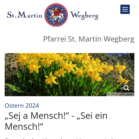
Zum Inhalt springen
Pfarrei St. Martin Wegberg
© Pfarrei Sankt Martin
:
Ostern 2024
„Sej a Mensch!“ - „Sei ein
Mensch!“