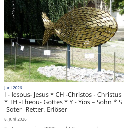
:
Juni 2026
I - Iesous- Jesus * CH -Christos - Christus
* TH -Theou- Gottes * Y - Yios – Sohn * S
-Soter- Retter, Erlöser
8. Juni 2026