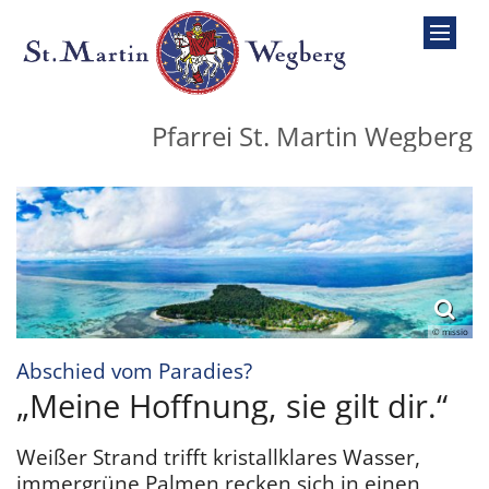
Zum Inhalt springen
Pfarrei St. Martin Wegberg
© missio
:
Abschied vom Paradies?
„Meine Hoffnung, sie gilt dir.“
Weißer Strand trifft kristallklares Wasser,
immergrüne Palmen recken sich in einen