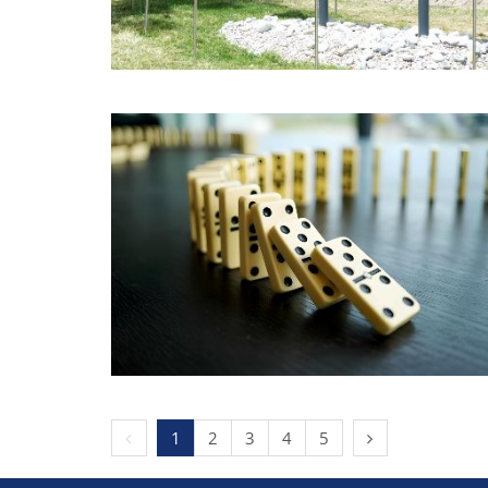
Vorherige Seite
Nächste Seite
1
2
3
4
5