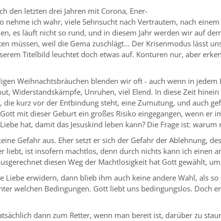
den letzten drei Jahren mit Corona, Ener-
 so nehme ich wahr, viele Sehnsucht nach Vertrautem, nach einem
n, es läuft nicht so rund, und in diesem Jahr werden wir auf de
ten müssen, weil die Gema zuschlägt… Der Krisenmodus lässt uns n
m Titelbild leuchtet doch etwas auf. Konturen nur, aber erkenn
igen Weihnachtsbräuchen blenden wir oft - auch wenn in jedem Kri
t, Widerstandskämpfe, Unruhen, viel Elend. In diese Zeit hinein
u, die kurz vor der Entbindung steht, eine Zumutung, und auch gef
st Gott mit dieser Geburt ein großes Risiko eingegangen, wenn er
iebe hat, damit das Jesuskind leben kann? Die Frage ist: warum r
ine Gefahr aus. Eher setzt er sich der Gefahr der Ablehnung, des 
der liebt, ist insofern machtlos, denn durch nichts kann ich eine
ausgerechnet diesen Weg der Machtlosigkeit hat Gott gewählt, um
e Liebe erwidern, dann blieb ihm auch keine andere Wahl, als so
unter welchen Bedingungen. Gott liebt uns bedingungslos. Doch er
 tatsächlich dann zum Retter, wenn man bereit ist, darüber zu sta