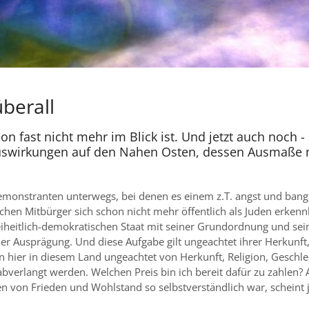
überall
on fast nicht mehr im Blick ist. Und jetzt auch noch 
t Auswirkungen auf den Nahen Osten, dessen Ausmaße 
 Demonstranten unterwegs, bei denen es einem z.T. angst und b
ischen Mitbürger sich schon nicht mehr öffentlich als Juden erken
eiheitlich-demokratischen Staat mit seiner Grundordnung und seine
Ausprägung. Und diese Aufgabe gilt ungeachtet ihrer Herkunft, ihr
 hier in diesem Land ungeachtet von Herkunft, Religion, Geschl
 abverlangt werden. Welchen Preis bin ich bereit dafür zu zahlen? 
ten von Frieden und Wohlstand so selbstverständlich war, schein