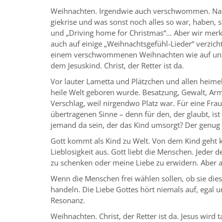
Weihnachten. Irgendwie auch verschwommen. Nach 
giekrise und was sonst noch alles so war, haben,
und „Driving home for Christmas“… Aber wir merke
auch auf einige „Weihnachtsgefühl-Lieder“ verzich
einem verschwommenen Weihnachten wie auf unsere
dem Jesuskind. Christ, der Retter ist da.
Vor lauter Lametta und Plätzchen und allen heimel
heile Welt geboren wurde. Besatzung, Gewalt, Armu
Verschlag, weil nirgendwo Platz war. Für eine Fra
übertragenen Sinne – denn für den, der glaubt, i
jemand da sein, der das Kind umsorgt? Der genug L
Gott kommt als Kind zu Welt. Von dem Kind geht ke
Lieblosigkeit aus. Gott liebt die Menschen. Jeder 
zu schenken oder meine Liebe zu erwidern. Aber 
Wenn die Menschen frei wählen sollen, ob sie dies
handeln. Die Liebe Gottes hört niemals auf, egal 
Resonanz.
Weihnachten. Christ, der Retter ist da. Jesus wird