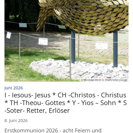
© Wunibald Wörle In: Pfarrbriefservice.de
:
Juni 2026
I - Iesous- Jesus * CH -Christos - Christus
* TH -Theou- Gottes * Y - Yios – Sohn * S
-Soter- Retter, Erlöser
8. Juni 2026
Erstkommunion 2026 - acht Feiern und