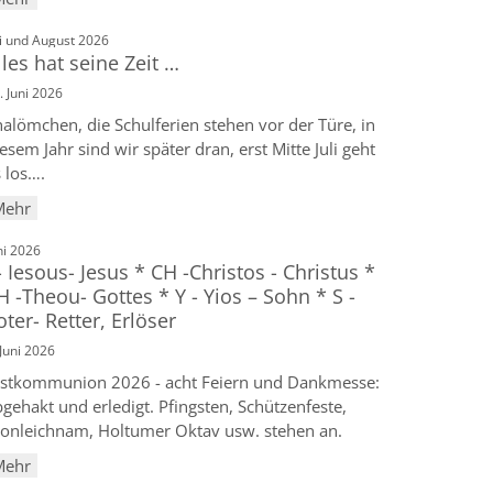
:
li und August 2026
lles hat seine Zeit …
. Juni 2026
alömchen, die Schulferien stehen vor der Türe, in
esem Jahr sind wir später dran, erst Mitte Juli geht
 los….
Mehr
:
ni 2026
 - Iesous- Jesus * CH -Christos - Christus *
H -Theou- Gottes * Y - Yios – Sohn * S -
oter- Retter, Erlöser
 Juni 2026
rstkommunion 2026 - acht Feiern und Dankmesse:
gehakt und erledigt. Pfingsten, Schützenfeste,
ronleichnam, Holtumer Oktav usw. stehen an.
Mehr