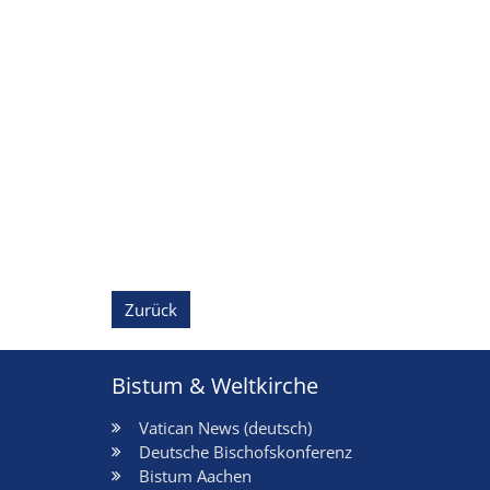
Zurück
Bistum & Weltkirche
Vatican News (deutsch)
Deutsche Bischofskonferenz
Bistum Aachen