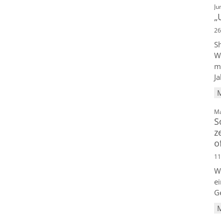
Ju
„
26
S
W
m
Ja
Ma
S
z
o
11
W
ei
Ge