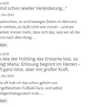
:
ni 2026
Und schon wieder Veränderung…“
. Mai 2026
halömchen, es sind bewegte Zeiten im Moment.
ir merken, es läuft nicht wie immer – und wir
erken immer mehr, dass sich das, was wir all die
hre nach dem Krieg ...
Mehr
:
i 2026
o wie der Frühling das Erstarrte löst, so
eigt Maria: Erlösung beginnt im Herzen –
ft ganz leise, aber mit großer Kraft.
. Mai 2026
ie oft hab ich das schon gehört von
ngefleischten Fußball-Fans, und selbst
legenheitsguckern insb. ...
Mehr