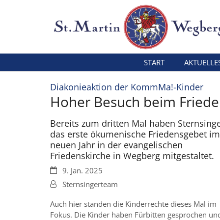
Zum Inhalt springen
START
AKTUELLE
:
Diakonieaktion der KommMa!-Kinder
Hoher Besuch beim Fried
Bereits zum dritten Mal haben Sternsing
das erste ökumenische Friedensgebet im
neuen Jahr in der evangelischen
Friedenskirche in Wegberg mitgestaltet.
Datum:
9. Jan. 2025
Von:
Sternsingerteam
Auch hier standen die Kinderrechte dieses Mal im
Fokus. Die Kinder haben Fürbitten gesprochen un