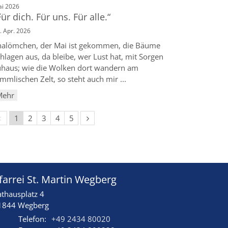
:
i 2026
Für dich. Für uns. Für alle.“
. Apr. 2026
halömchen, der Mai ist gekommen, die Bäume
hlagen aus, da bleibe, wer Lust hat, mit Sorgen
uhaus; wie die Wolken dort wandern am
mmlischen Zelt, so steht auch mir ...
Mehr
Vorherige Seite
Nächste Seite
1
2
3
4
5
farrei St. Martin Wegberg
athausplatz 4
1844
Wegberg
Telefon:
+49 2434 80020