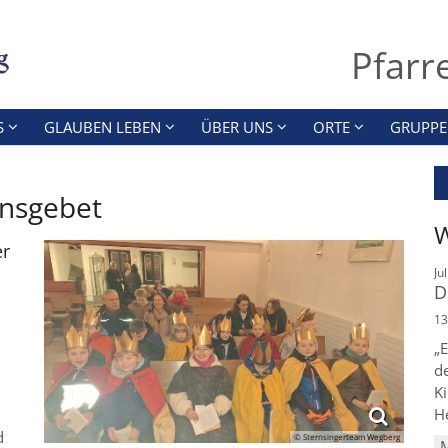
Pfarr
S
GLAUBEN LEBEN
ÜBER UNS
ORTE
GRUPPE
ensgebet
W
er
Ju
D
13
„E
d
Ki
He
d
© Sternsingerteam Wegberg