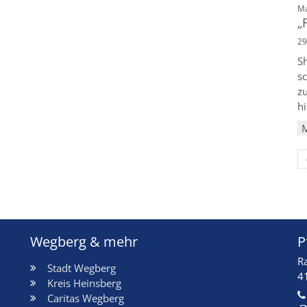
Ma
„
29
S
sc
z
hi
Wegberg & mehr
P
R
Stadt Wegberg
4
Kreis Heinsberg
Caritas Wegberg