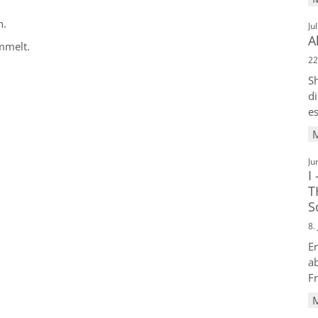
n.
Ju
A
mmelt.
22
Sh
di
es
Ju
I
T
S
8.
E
ab
F