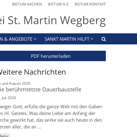
BISTUM AACHEN
BISTUM A-Z
BISTUM KONTAKT
ei St. Martin Wegberg
N & ANGEBOTE
SANKT MARTIN HILFT
PDF herunterladen
eitere Nachrichten
:
li und August 2026
ie berühmtetste Dauerbaustelle
. Juli 2026
wiger Gott, erfülle die ganze Welt mit den Gaben
es Hl. Geistes. Was deine Liebe am Anfang der
rche gewirkt hat, das wirke sie auch heute in den
rzen aller, die an ...
Mehr