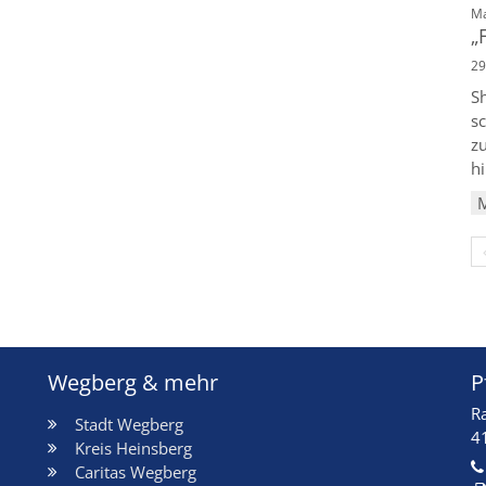
Ma
„
29
S
sc
z
hi
Wegberg & mehr
P
R
Stadt Wegberg
4
Kreis Heinsberg
Caritas Wegberg