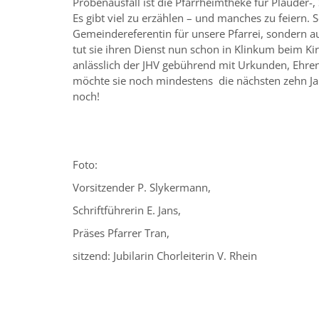
Probenausfall ist die Pfarrheimtheke für Plauder-,
Es gibt viel zu erzählen – und manches zu feiern. 
Gemeindereferentin für unsere Pfarrei, sondern au
tut sie ihren Dienst nun schon in Klinkum beim Kir
anlässlich der JHV gebührend mit Urkunden, Ehre
möchte sie noch mindestens die nächsten zehn Jah
noch!
Foto:
Vorsitzender P. Slykermann,
Schriftführerin E. Jans,
Präses Pfarrer Tran,
sitzend: Jubilarin Chorleiterin V. Rhein