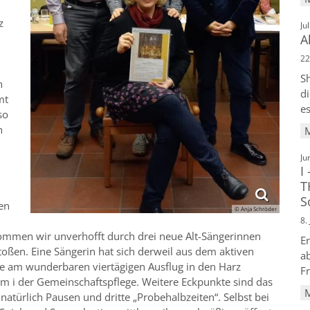
z
Ju
A
22
Sh
n
di
mt
es
so
n
Ju
I
T
S
en
© Anja Schröder
8.
kommen wir unverhofft durch drei neue Alt-Sängerinnen
E
stoßen. Eine Sängerin hat sich derweil aus dem aktiven
ab
e am wunderbaren viertägigen Ausflug in den Harz
F
em i der Gemeinschaftspflege. Weitere Eckpunkte sind das
natürlich Pausen und dritte „Probehalbzeiten“. Selbst bei