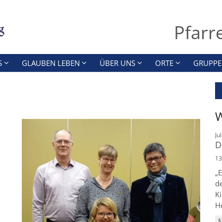
Pfarr
S
GLAUBEN LEBEN
ÜBER UNS
ORTE
GRUPPE
W
Ju
D
13
„E
d
Ki
He