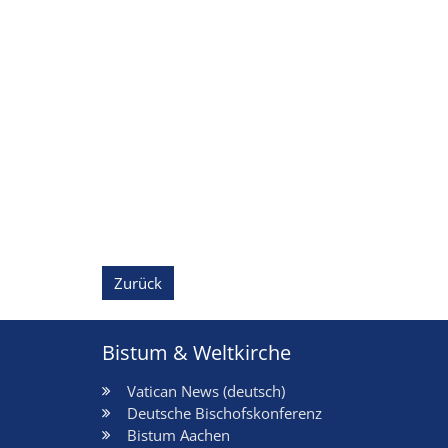
Zurück
Bistum & Weltkirche
Vatican News (deutsch)
Deutsche Bischofskonferenz
Bistum Aachen