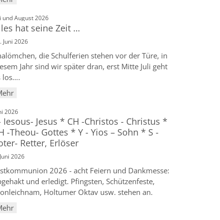
:
li und August 2026
lles hat seine Zeit …
. Juni 2026
alömchen, die Schulferien stehen vor der Türe, in
esem Jahr sind wir später dran, erst Mitte Juli geht
 los….
Mehr
:
ni 2026
 - Iesous- Jesus * CH -Christos - Christus *
H -Theou- Gottes * Y - Yios – Sohn * S -
oter- Retter, Erlöser
 Juni 2026
rstkommunion 2026 - acht Feiern und Dankmesse:
gehakt und erledigt. Pfingsten, Schützenfeste,
ronleichnam, Holtumer Oktav usw. stehen an.
Mehr