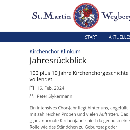
Zum Inhalt springen
START
AKTUELLE
:
Kirchenchor Klinkum
Jahresrückblick
100 plus 10 Jahre Kirchenchorgeschichte
vollendet
Datum:
16. Feb. 2024
Von:
Peter Slykermann
Ein intensives Chor-Jahr liegt hinter uns, angefüllt
mit zahlreichen Proben und vielen Auftritten. Das
„ganz normale Kirchenjahr“ spielt da genauso eine
Rolle wie das Ständchen zu Geburtstag oder