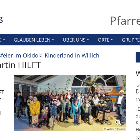
Pfarr
S
GLAUBEN LEBEN
ÜBER UNS
ORTE
GRUPPE
:
feier im Okidoki-Kinderland in Willich
rtin HILFT
W
-
Ju
D
FT
n
13
„E
1
d
Ki
.
He
© Willibert Jansen