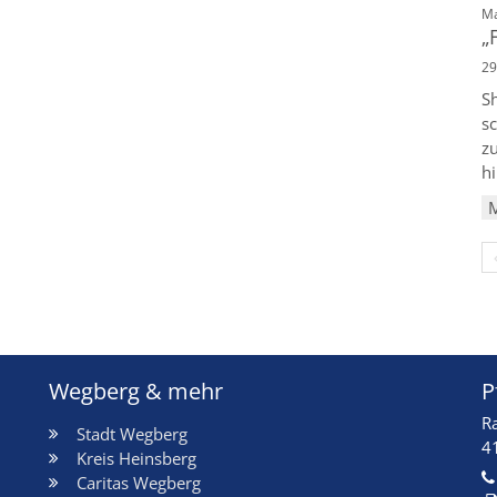
Ma
„
29
S
sc
z
hi
Wegberg & mehr
P
R
Stadt Wegberg
4
Kreis Heinsberg
Caritas Wegberg