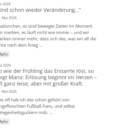
:
ni 2026
Und schon wieder Veränderung…“
. Mai 2026
halömchen, es sind bewegte Zeiten im Moment.
ir merken, es läuft nicht wie immer – und wir
erken immer mehr, dass sich das, was wir all die
hre nach dem Krieg ...
Mehr
:
i 2026
o wie der Frühling das Erstarrte löst, so
eigt Maria: Erlösung beginnt im Herzen –
ft ganz leise, aber mit großer Kraft.
. Mai 2026
ie oft hab ich das schon gehört von
ngefleischten Fußball-Fans, und selbst
legenheitsguckern insb. ...
Mehr