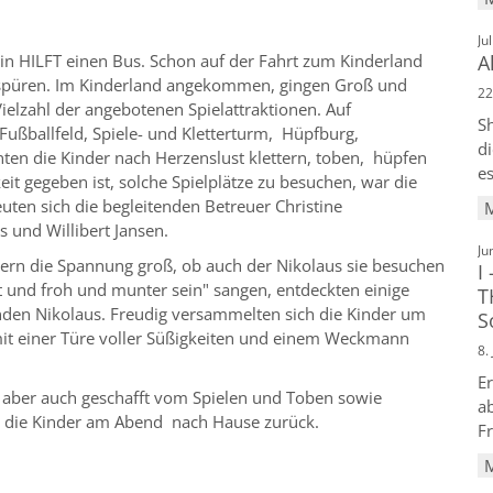
Ju
A
tin HILFT einen Bus. Schon auf der Fahrt zum Kinderland
 spüren. Im Kinderland angekommen, gingen Groß und
22
Vielzahl der angebotenen Spielattraktionen. Auf
Sh
Fußballfeld, Spiele- und Kletterturm, Hüpfburg,
di
nten die Kinder nach Herzenslust klettern, toben, hüpfen
es
eit gegeben ist, solche Spielplätze zu besuchen, war die
uten sich die begleitenden Betreuer Christine
und Willibert Jansen.
Ju
ern die Spannung groß, ob auch der Nikolaus sie besuchen
I
st und froh und munter sein" sangen, entdeckten einige
T
den Nikolaus. Freudig versammelten sich die Kinder um
S
 mit einer Türe voller Süßigkeiten und einem Weckmann
8.
E
, aber auch geschafft vom Spielen und Toben sowie
ab
en die Kinder am Abend nach Hause zurück.
F