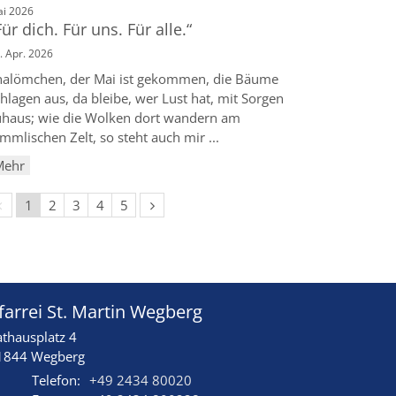
:
i 2026
Für dich. Für uns. Für alle.“
. Apr. 2026
halömchen, der Mai ist gekommen, die Bäume
hlagen aus, da bleibe, wer Lust hat, mit Sorgen
uhaus; wie die Wolken dort wandern am
mmlischen Zelt, so steht auch mir ...
Mehr
Vorherige Seite
Nächste Seite
1
2
3
4
5
farrei St. Martin Wegberg
athausplatz 4
1844
Wegberg
Telefon:
+49 2434 80020