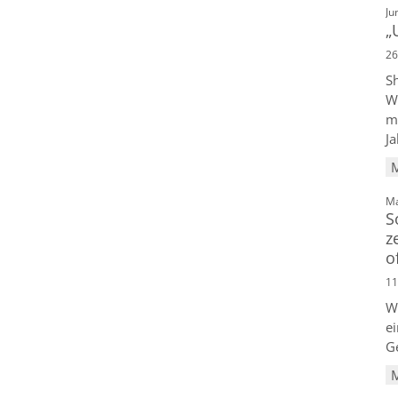
Ju
„
26
S
W
m
Ja
Ma
S
z
o
11
W
ei
Ge