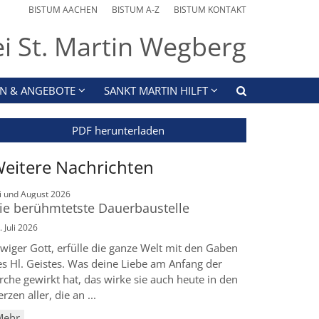
BISTUM AACHEN
BISTUM A-Z
BISTUM KONTAKT
ei St. Martin Wegberg
N & ANGEBOTE
SANKT MARTIN HILFT
PDF herunterladen
eitere Nachrichten
:
li und August 2026
ie berühmtetste Dauerbaustelle
. Juli 2026
wiger Gott, erfülle die ganze Welt mit den Gaben
es Hl. Geistes. Was deine Liebe am Anfang der
rche gewirkt hat, das wirke sie auch heute in den
rzen aller, die an ...
Mehr