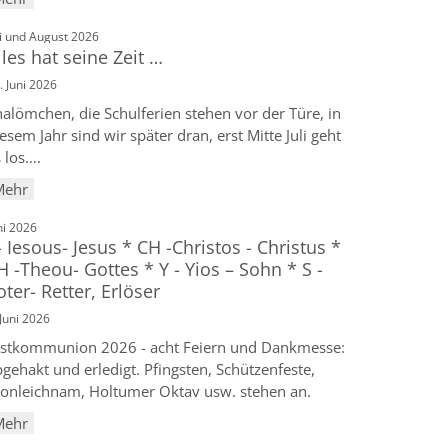
:
li und August 2026
lles hat seine Zeit …
. Juni 2026
alömchen, die Schulferien stehen vor der Türe, in
esem Jahr sind wir später dran, erst Mitte Juli geht
 los….
Mehr
:
ni 2026
 - Iesous- Jesus * CH -Christos - Christus *
H -Theou- Gottes * Y - Yios – Sohn * S -
oter- Retter, Erlöser
 Juni 2026
rstkommunion 2026 - acht Feiern und Dankmesse:
gehakt und erledigt. Pfingsten, Schützenfeste,
ronleichnam, Holtumer Oktav usw. stehen an.
Mehr