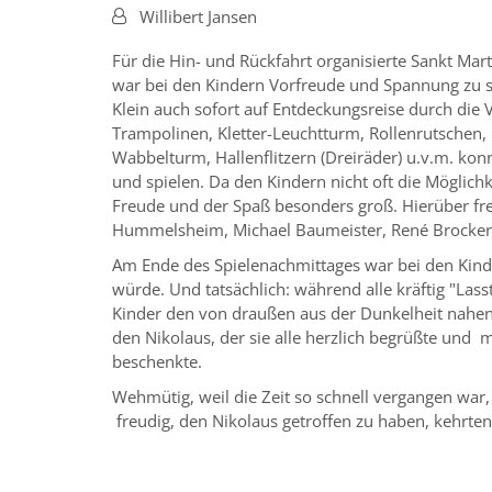
Von:
Willibert Jansen
Für die Hin- und Rückfahrt organisierte Sankt Mar
war bei den Kindern Vorfreude und Spannung zu
Klein auch sofort auf Entdeckungsreise durch die 
Trampolinen, Kletter-Leuchtturm, Rollenrutschen, 
Wabbelturm, Hallenflitzern (Dreiräder) u.v.m. kon
und spielen. Da den Kindern nicht oft die Möglichk
Freude und der Spaß besonders groß. Hierüber fre
Hummelsheim, Michael Baumeister, René Brockers 
Am Ende des Spielenachmittages war bei den Kind
würde. Und tatsächlich: während alle kräftig "Las
Kinder den von draußen aus der Dunkelheit nahen
den Nikolaus, der sie alle herzlich begrüßte und
beschenkte.
Wehmütig, weil die Zeit so schnell vergangen war
freudig, den Nikolaus getroffen zu haben, kehrt