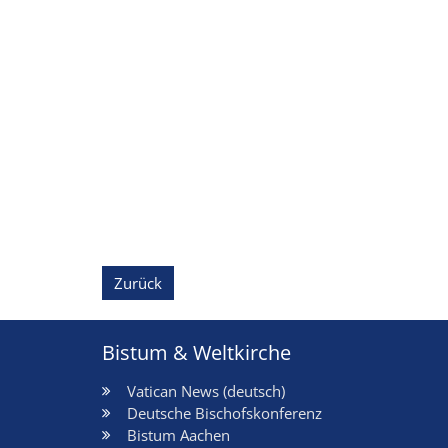
Zurück
Bistum & Weltkirche
Vatican News (deutsch)
Deutsche Bischofskonferenz
Bistum Aachen