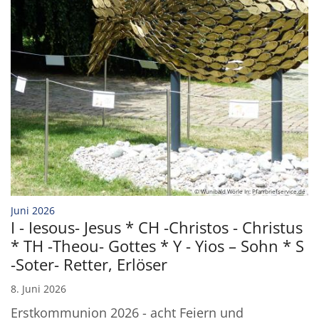
© Wunibald Wörle In: Pfarrbriefservice.de
:
Juni 2026
I - Iesous- Jesus * CH -Christos - Christus
* TH -Theou- Gottes * Y - Yios – Sohn * S
-Soter- Retter, Erlöser
8. Juni 2026
Erstkommunion 2026 - acht Feiern und