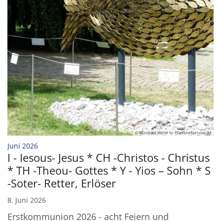
© Wunibald Wörle In: Pfarrbriefservice.de
:
Juni 2026
I - Iesous- Jesus * CH -Christos - Christus
* TH -Theou- Gottes * Y - Yios – Sohn * S
-Soter- Retter, Erlöser
8. Juni 2026
Erstkommunion 2026 - acht Feiern und