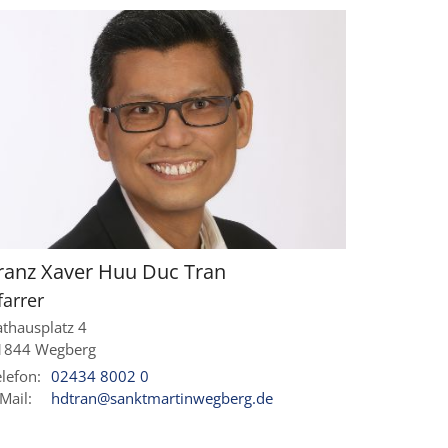
ranz Xaver Huu Duc
Tran
farrer
athausplatz 4
1844
Wegberg
lefon:
02434 8002 0
Mail:
hdtran@sanktmartinwegberg.de