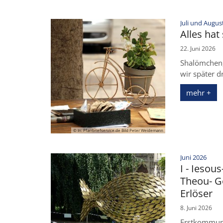
Juli und Augus
Alles hat
22. Juni 2026
Shalömchen, 
wir später dr
mehr +
© In: Pfarrbriefservice.de Bild Peter Weidemann
:
Juni 2026
I - Iesous
Theou- Go
Erlöser
8. Juni 2026
Erstkommuni