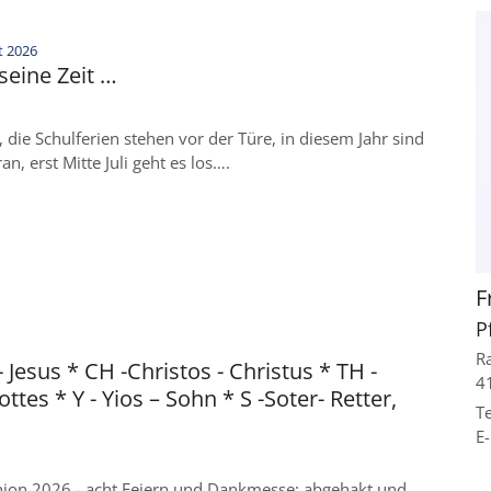
:
t 2026
 seine Zeit …
die Schulferien stehen vor der Türe, in diesem Jahr sind
an, erst Mitte Juli geht es los….
F
P
R
- Jesus * CH -Christos - Christus * TH -
4
ttes * Y - Yios – Sohn * S -Soter- Retter,
Te
E-
on 2026 - acht Feiern und Dankmesse: abgehakt und