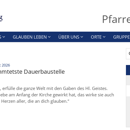
Pfarr
S
GLAUBEN LEBEN
ÜBER UNS
ORTE
GRUPPE
Su
:
t 2026
hmtetste Dauerbaustelle
, erfülle die ganze Welt mit den Gaben des Hl. Geistes.
ebe am Anfang der Kirche gewirkt hat, das wirke sie auch
 Herzen aller, die an dich glauben.“