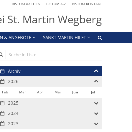
BISTUM AACHEN
BISTUM A-Z
BISTUM KONTAKT
ei St. Martin Wegberg
N & ANGEBOTE
SANKT MARTIN HILFT
che in Liste
Archiv
2026
Feb
Mär
Apr
Mai
Jun
Jul
2025
2024
2023