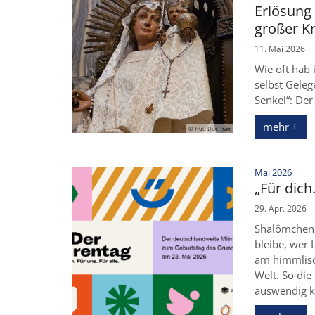
Erlösung 
großer Kr
11. Mai 2026
Wie oft hab 
selbst Gele
Senkel“: Der
mehr +
© Huu Duc Tran
:
Mai 2026
„Für dich.
29. Apr. 2026
Shalömchen,
bleibe, wer 
am himmlisch
Welt. So die
auswendig 