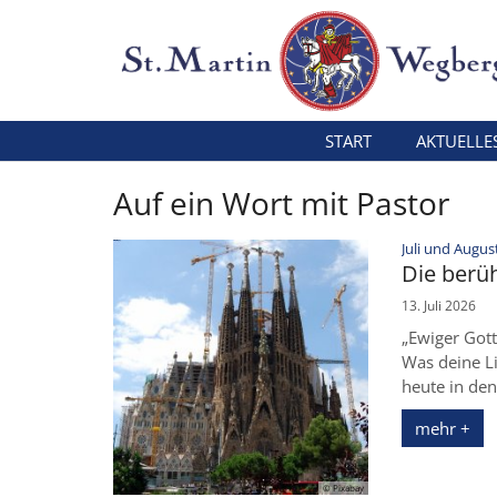
Zum Inhalt springen
START
AKTUELLE
Auf ein Wort mit Pastor
Juli und Augus
Die berü
13. Juli 2026
„Ewiger Gott
Was deine Li
heute in den
mehr +
© Pixabay