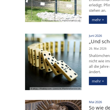
erledigt. Pf
stehen an.
mehr +
© Wunibald Wörle In: Pfarrbriefservice.de
:
Juni 2026
„Und sch
26. Mai 2026
Shalömchen,
nicht wie i
all die Jah
ändert.
mehr +
© alicja_ / Pixabay.com - Lizenz In: Pfarrbriefservice.de
:
Mai 2026
So wie de