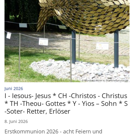
© Wunibald Wörle In: Pfarrbriefservice.de
:
Juni 2026
I - Iesous- Jesus * CH -Christos - Christus
* TH -Theou- Gottes * Y - Yios – Sohn * S
-Soter- Retter, Erlöser
8. Juni 2026
Erstkommunion 2026 - acht Feiern und