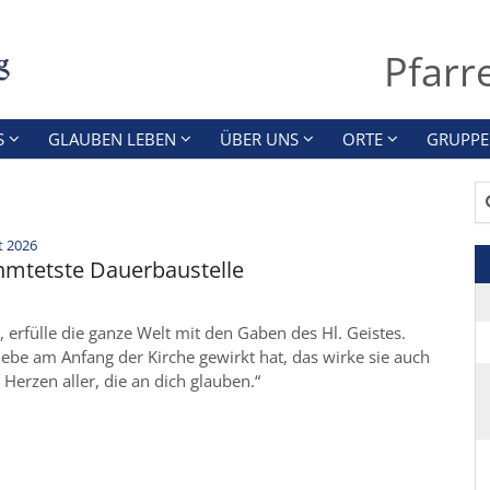
Pfarr
S
GLAUBEN LEBEN
ÜBER UNS
ORTE
GRUPPE
Su
:
t 2026
hmtetste Dauerbaustelle
, erfülle die ganze Welt mit den Gaben des Hl. Geistes.
ebe am Anfang der Kirche gewirkt hat, das wirke sie auch
 Herzen aller, die an dich glauben.“