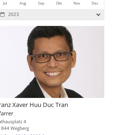
Jul
Aug
Sep
Okt
Nov
Dez
2023
ranz Xaver Huu Duc
Tran
farrer
athausplatz 4
1844
Wegberg