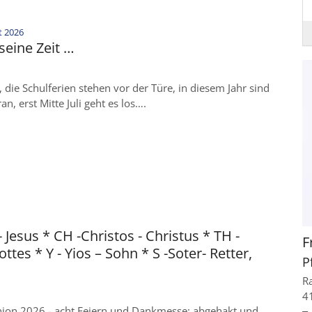
:
t 2026
 seine Zeit …
die Schulferien stehen vor der Türe, in diesem Jahr sind
an, erst Mitte Juli geht es los….
- Jesus * CH -Christos - Christus * TH -
F
ttes * Y - Yios – Sohn * S -Soter- Retter,
P
R
4
on 2026 - acht Feiern und Dankmesse: abgehakt und