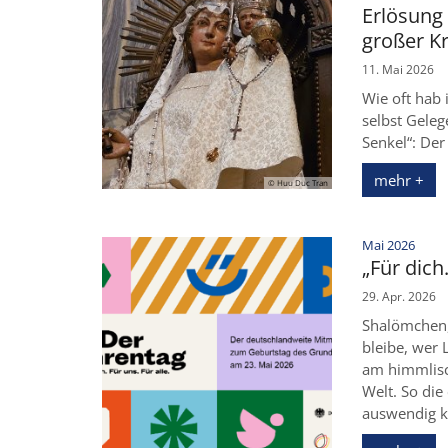
Erlösung 
großer Kr
11. Mai 2026
Wie oft hab 
selbst Gele
Senkel“: Der
mehr +
© Huu Duc Tran
:
Mai 2026
„Für dich.
29. Apr. 2026
Shalömchen,
bleibe, wer 
am himmlisch
Welt. So die
auswendig 