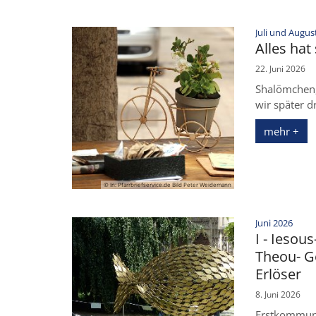
Juli und Augus
Alles hat
22. Juni 2026
Shalömchen, 
wir später dr
mehr +
© In: Pfarrbriefservice.de Bild Peter Weidemann
:
Juni 2026
I - Iesous
Theou- Go
Erlöser
8. Juni 2026
Erstkommuni