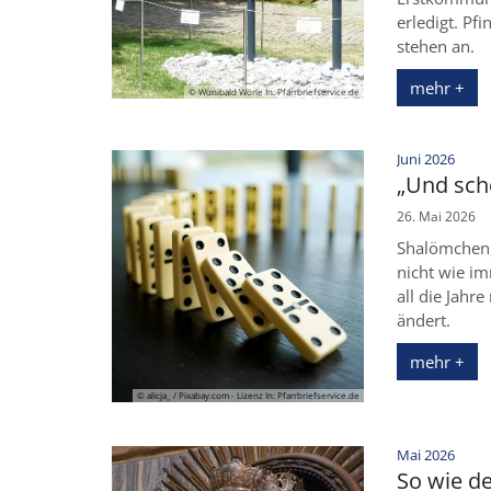
erledigt. Pf
stehen an.
mehr +
© Wunibald Wörle In: Pfarrbriefservice.de
:
Juni 2026
„Und sch
26. Mai 2026
Shalömchen,
nicht wie i
all die Jah
ändert.
mehr +
© alicja_ / Pixabay.com - Lizenz In: Pfarrbriefservice.de
:
Mai 2026
So wie de