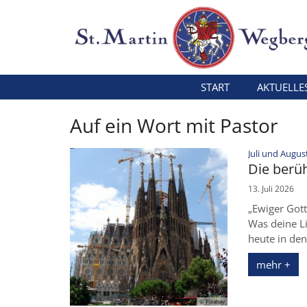
Zum Inhalt springen
START
AKTUELLE
Auf ein Wort mit Pastor
Juli und Augus
Die berü
13. Juli 2026
„Ewiger Gott
Was deine Li
heute in den
mehr +
© Pixabay