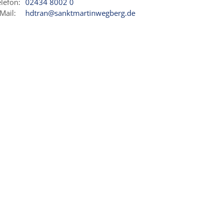
lefon:
02434 8002 0
Mail:
hdtran@sanktmartinwegberg.de