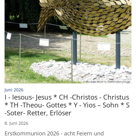
© Wunibald Wörle In: Pfarrbriefservice.de
:
Juni 2026
I - Iesous- Jesus * CH -Christos - Christus
* TH -Theou- Gottes * Y - Yios – Sohn * S
-Soter- Retter, Erlöser
8. Juni 2026
Erstkommunion 2026 - acht Feiern und