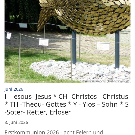
© Wunibald Wörle In: Pfarrbriefservice.de
:
Juni 2026
I - Iesous- Jesus * CH -Christos - Christus
* TH -Theou- Gottes * Y - Yios – Sohn * S
-Soter- Retter, Erlöser
8. Juni 2026
Erstkommunion 2026 - acht Feiern und