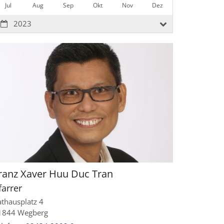
Jul
Aug
Sep
Okt
Nov
Dez
2023
ranz Xaver Huu Duc
Tran
farrer
athausplatz 4
1844
Wegberg