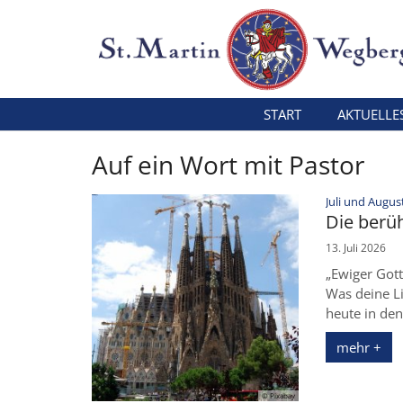
Zum Inhalt springen
START
AKTUELLE
Auf ein Wort mit Pastor
Juli und Augus
Die berü
13. Juli 2026
„Ewiger Gott
Was deine Li
heute in den
mehr +
© Pixabay