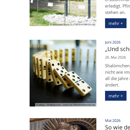
erledigt. Pf
stehen an.
mehr +
© Wunibald Wörle In: Pfarrbriefservice.de
:
Juni 2026
„Und sch
26. Mai 2026
Shalömchen,
nicht wie i
all die Jah
ändert.
mehr +
© alicja_ / Pixabay.com - Lizenz In: Pfarrbriefservice.de
:
Mai 2026
So wie de