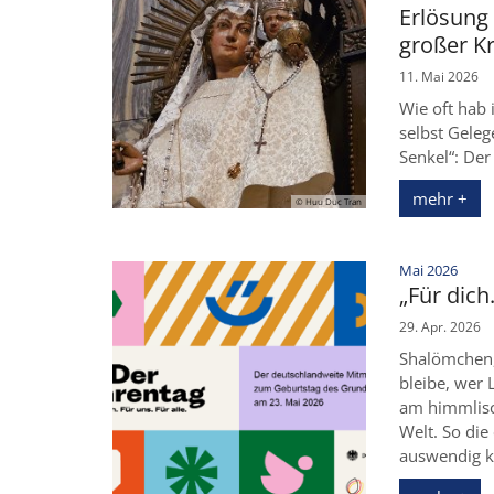
Erlösung 
großer Kr
11. Mai 2026
Wie oft hab 
selbst Gele
Senkel“: Der
mehr +
© Huu Duc Tran
:
Mai 2026
„Für dich.
29. Apr. 2026
Shalömchen,
bleibe, wer 
am himmlisch
Welt. So die
auswendig 