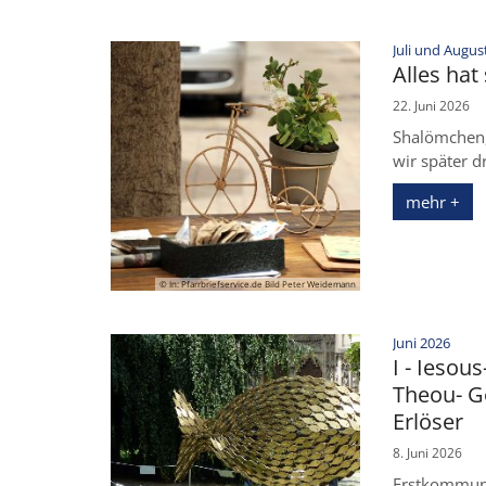
Juli und Augus
Alles hat
22. Juni 2026
Shalömchen, 
wir später dr
mehr +
© In: Pfarrbriefservice.de Bild Peter Weidemann
:
Juni 2026
I - Iesous
Theou- Go
Erlöser
8. Juni 2026
Erstkommuni