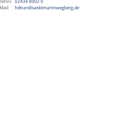
lefon:
02434 8002 0
Mail:
hdtran@sanktmartinwegberg.de