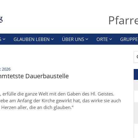
Pfarr
S
GLAUBEN LEBEN
ÜBER UNS
ORTE
GRUPPE
Su
:
t 2026
hmtetste Dauerbaustelle
, erfülle die ganze Welt mit den Gaben des Hl. Geistes.
ebe am Anfang der Kirche gewirkt hat, das wirke sie auch
 Herzen aller, die an dich glauben.“