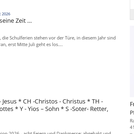
:
t 2026
 seine Zeit …
die Schulferien stehen vor der Türe, in diesem Jahr sind
an, erst Mitte Juli geht es los….
- Jesus * CH -Christos - Christus * TH -
F
ttes * Y - Yios – Sohn * S -Soter- Retter,
P
R
4
on 2026 - acht Feiern und Dankmesse: abgehakt und